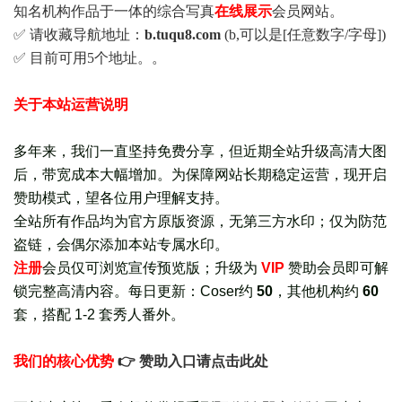
知名机构作品于一体的综合写真
在线展示
会员网站。
✅ 请收藏导航地址：
b.tuqu8.com
(b,可以是[任意数字/字母])
✅ 目前可用5个地址。。
关于本站运营说明
多年来，我们一直坚持免费分享，但近期全站升级高清大图
后，带宽成本大幅增加。为保障网站长期稳定运营，现开启
赞助模式，望各位用户理解支持。
全站所有作品均为官方原版资源，无第三方水印；仅为防范
盗链，会偶尔添加本站专属水印。
注册
会员仅可浏览宣传
预览版
；
升级为
VIP
赞助会员即可解
锁完整高清内容。每日更新：
Coser约
50
，其他机构约
60
套，
搭配 1-2 套秀人番外
。
我们的核心优势
👉 赞助入口请点击此处