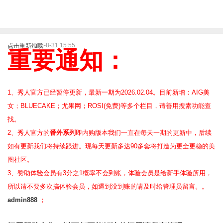
2025-8-31 15:55
点击重新加载
重要通知：
1、秀人官方已经暂停更新，最新一期为2026.02.04。目前新增：AIG美
女；BLUECAKE；尤果网；ROSI(免费)等
多个栏目，请善用搜素功能查
找。
2、
秀人官方的
番外系列
即内购版本我们一直在每天一期的更新中，后续
如有更新我们将持续跟进。现每天更新多达90多套将打造为更全更稳的美
图社区。
3、赞助体验会员
有3分之1概率不会到账，体验会员是给新手体验所用，
所以请不要多次搞体验会员，如遇到没到账的请及时给管理员留言。。
admin888
；