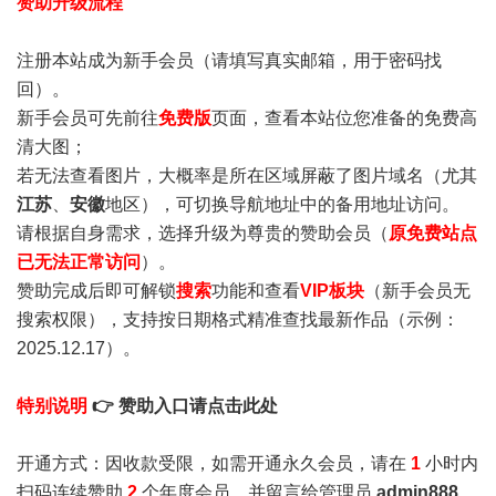
赞助升级流程
注册本站成为新手会员
（请填写真实邮箱，用于密码找
回）。
新手会员可先前往
免费版
页面，查看本站位您准备的免费高
清大图；
若无法查看图片，大概率是所在区域屏蔽了图片域名（尤其
江苏
、
安徽
地区），可切换导航地址中的备用地址访问。
请根据自身需求，选择升级为尊贵的赞助会员（
原免费站点
已无法正常访问
）。
赞助完成后即可解锁
搜索
功能和查看
VIP板块
（新手会员无
搜索权限），支持按日期格式精准查找最新作品（示例：
2025.12.17）。
特别说明
👉 赞助入口请点击此处
开通方式：因收款受限，如需开通永久会员，请在
1
小时内
扫码连续赞助
2
个年度会员，并留言给管理员
admin888
，