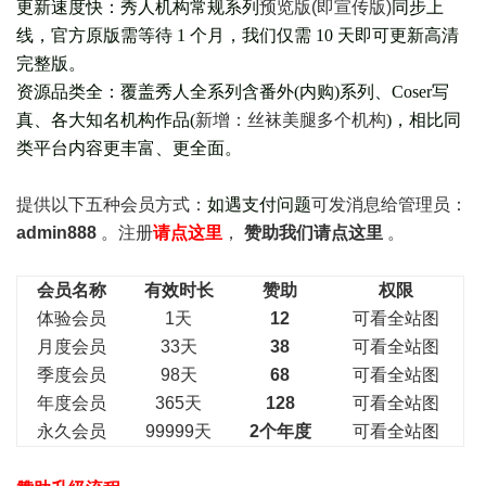
更新速度快：秀人机构常规系列
预览版(即宣传版)
同步上
线，官方原版需等待 1 个月，我们仅需 10 天即可更新高清
完整版。
资源品类全：覆盖秀人全系列含番外(
内购
)系列、Coser写
真、各大知名机构作品(
新增：丝袜美腿多个机构
)，相比同
类平台内容更丰富、更全面。
提供以下五种会员
方式：
如遇支付问题
可发消息给管理员：
admin888
。注册
请点这里
，
赞助我们请点这里
。
会员名称
有效时长
赞助
权限
体验会员
1天
12
可看全站图
月度会员
33天
38
可看全站图
季度会员
98天
68
可看全站图
年度会员
365天
128
可看全站图
永久会员
99999天
2个年度
可看全站图