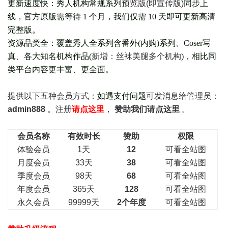
更新速度快：秀人机构常规系列
预览版(即宣传版)
同步上
线，官方原版需等待 1 个月，我们仅需 10 天即可更新高清
完整版。
资源品类全：覆盖秀人全系列含番外(
内购
)系列、Coser写
真、各大知名机构作品(
新增：丝袜美腿多个机构
)，相比同
类平台内容更丰富、更全面。
提供以下五种会员
方式：
如遇支付问题
可发消息给管理员：
admin888
。注册
请点这里
，
赞助我们请点这里
。
会员名称
有效时长
赞助
权限
体验会员
1天
12
可看全站图
月度会员
33天
38
可看全站图
季度会员
98天
68
可看全站图
年度会员
365天
128
可看全站图
永久会员
99999天
2个年度
可看全站图