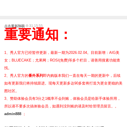
2025-8-31 15:55
点击重新加载
重要通知：
1、秀人官方已经暂停更新，最新一期为2026.02.04。目前新增：AIG美
女；BLUECAKE；尤果网；ROSI(免费)等
多个栏目，请善用搜素功能查
找。
2、
秀人官方的
番外系列
即内购版本我们一直在每天一期的更新中，后续
如有更新我们将持续跟进。现每天更新多达90多套将打造为更全更稳的美
图社区。
3、赞助体验会员
有3分之1概率不会到账，体验会员是给新手体验所用，
所以请不要多次搞体验会员，如遇到没到账的请及时给管理员留言。。
admin888
；