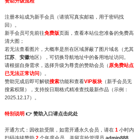
赞助升级流程
注册本站成为新手会员
（请填写真实邮箱，用于密码找
回）。
新手会员可先前往
免费版
页面，查看本站位您准备的免费高
清大图；
若无法查看图片，大概率是所在区域屏蔽了图片域名（尤其
江苏
、
安徽
地区），可切换导航地址中的备用地址访问。
请根据自身需求，选择升级为尊贵的赞助会员（
原免费站点
已无法正常访问
）。
赞助完成后即可解锁
搜索
功能和查看
VIP板块
（新手会员无
搜索权限），支持按日期格式精准查找最新作品（示例：
2025.12.17）。
特别说明
👉 赞助入口请点击此处
开通方式：因收款受限，如需开通永久会员，请在
1
小时内
扫码连续赞助
2
个年度会员，并留言给管理员
admin888
，