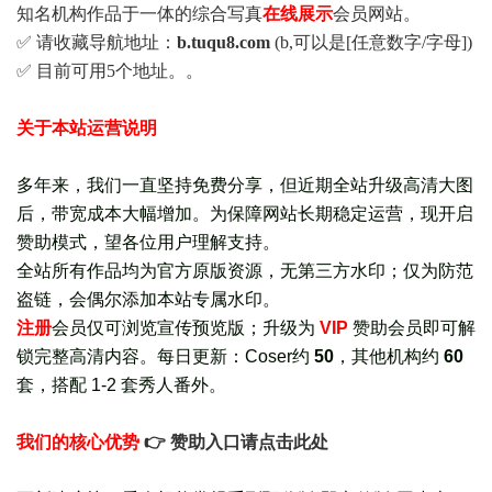
知名机构作品于一体的综合写真
在线展示
会员网站。
✅ 请收藏导航地址：
b.tuqu8.com
(b,可以是[任意数字/字母])
✅ 目前可用5个地址。。
关于本站运营说明
多年来，我们一直坚持免费分享，但近期全站升级高清大图
后，带宽成本大幅增加。为保障网站长期稳定运营，现开启
赞助模式，望各位用户理解支持。
全站所有作品均为官方原版资源，无第三方水印；仅为防范
盗链，会偶尔添加本站专属水印。
注册
会员仅可浏览宣传
预览版
；
升级为
VIP
赞助会员即可解
锁完整高清内容。每日更新：
Coser约
50
，其他机构约
60
套，
搭配 1-2 套秀人番外
。
我们的核心优势
👉 赞助入口请点击此处