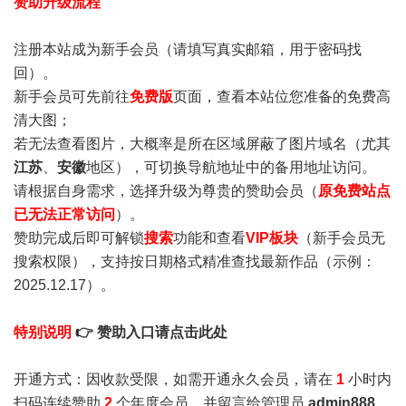
赞助升级流程
注册本站成为新手会员
（请填写真实邮箱，用于密码找
回）。
新手会员可先前往
免费版
页面，查看本站位您准备的免费高
清大图；
若无法查看图片，大概率是所在区域屏蔽了图片域名（尤其
江苏
、
安徽
地区），可切换导航地址中的备用地址访问。
请根据自身需求，选择升级为尊贵的赞助会员（
原免费站点
已无法正常访问
）。
赞助完成后即可解锁
搜索
功能和查看
VIP板块
（新手会员无
搜索权限），支持按日期格式精准查找最新作品（示例：
2025.12.17）。
特别说明
👉 赞助入口请点击此处
开通方式：因收款受限，如需开通永久会员，请在
1
小时内
扫码连续赞助
2
个年度会员，并留言给管理员
admin888
，