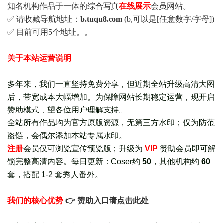
知名机构作品于一体的综合写真
在线展示
会员网站。
✅ 请收藏导航地址：
b.tuqu8.com
(b,可以是[任意数字/字母])
✅ 目前可用5个地址。。
关于本站运营说明
多年来，我们一直坚持免费分享，但近期全站升级高清大图
后，带宽成本大幅增加。为保障网站长期稳定运营，现开启
赞助模式，望各位用户理解支持。
全站所有作品均为官方原版资源，无第三方水印；仅为防范
盗链，会偶尔添加本站专属水印。
注册
会员仅可浏览宣传
预览版
；
升级为
VIP
赞助会员即可解
锁完整高清内容。每日更新：
Coser约
50
，其他机构约
60
套，
搭配 1-2 套秀人番外
。
我们的核心优势
👉 赞助入口请点击此处