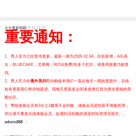
2025-8-31 15:55
点击重新加载
重要通知：
1、秀人官方已经暂停更新，最新一期为2026.02.04。目前新增：AIG美
女；BLUECAKE；尤果网；ROSI(免费)等
多个栏目，请善用搜素功能查
找。
2、
秀人官方的
番外系列
即内购版本我们一直在每天一期的更新中，后续
如有更新我们将持续跟进。现每天更新多达90多套将打造为更全更稳的美
图社区。
3、赞助体验会员
有3分之1概率不会到账，体验会员是给新手体验所用，
所以请不要多次搞体验会员，如遇到没到账的请及时给管理员留言。。
admin888
；