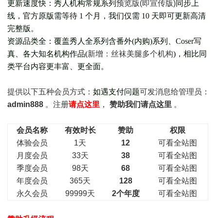
更新速度快：秀人机构常规系列
预览版(即宣传版)
同步上
线，官方原版需等待 1 个月，我们仅需 10 天即可更新高清
完整版。
资源品类全：覆盖秀人全系列含番外(
内购
)系列、Coser写
真、各大知名机构作品(
新增：丝袜美腿多个机构
)，相比同
类平台内容更丰富、更全面。
提供以下五种会员
方式：
如遇支付问题
可发消息给管理员：
admin888
。注册
请点这里
，
赞助我们请点这里
。
会员名称
有效时长
赞助
权限
体验会员
1天
12
可看全站图
月度会员
33天
38
可看全站图
季度会员
98天
68
可看全站图
年度会员
365天
128
可看全站图
永久会员
99999天
2个年度
可看全站图